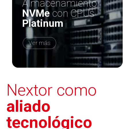
Almacenamiento
NVMe
con CPUs
Platinum
Ver más
Nextor como
aliado
tecnológico