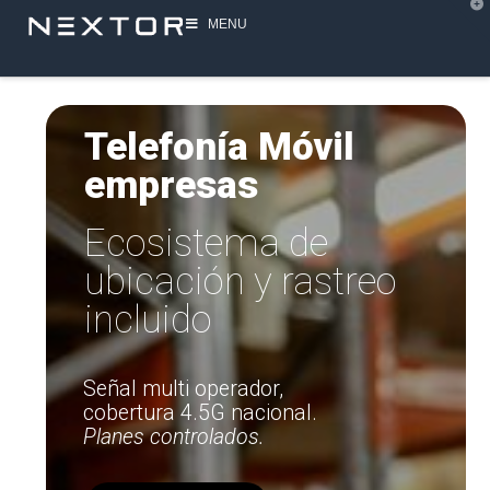
T
t
MENU
W
PBX
Telefonía Móvil
en la
empresas
Nube
Ecosistema de
ubicación y rastreo
Ver
incluido
más
Señal multi operador,
cobertura 4.5G nacional.
Planes controlados.