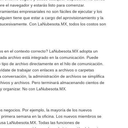
bre el navegador y estarás listo para comenzar.
ramientas empresariales no son fáciles de ejecutar y los
alguien tiene que estar a cargo del aprovisionamiento y la
así sucesivamente. Con LaNubesota.MX, todos los costos son
os en el contexto correcto? LaNubesota.MX adopta un
cada archivo está integrado en la comunicación. Puede
 tipo de archivo directamente en el hilo de comunicación.
ídate de trabajar con enlaces a archivos o carpetas
conversación, la administración de archivos se simplifica
chivos y archivos. Pero terminará almacenando cientos de
ar y organizar. No con LaNubesota.MX.
los negocios. Por ejemplo, la mayoría de los nuevos
u primera semana en la oficina. Los nuevos miembros se
usa LaNubesota.MX. Todas las funciones de