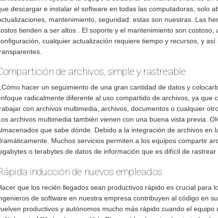
que descargar e instalar el software en todas las computadoras, solo a
Actualizaciones, mantenimiento, seguridad: estas son nuestras. Las her
ostos tienden a ser altos . El soporte y el mantenimiento son costoso, 
configuración, cualquier actualización requiere tiempo y recursos, y 
transparentes.
Compartición de archivos, simple y rastreable
¿Cómo hacer un seguimiento de una gran cantidad de datos y colocarl
enfoque radicalmente diferente al uso compartido de archivos, ya que 
trabajar con archivos multimedia, archivos, documentos o cualquier otro
Los archivos multimedia también vienen con una buena vista previa. Olv
almacenados que sabe dónde. Debido a la integración de archivos en la 
dramáticamente. Muchos servicios permiten a los equipos compartir ar
gigabytes o terabytes de datos de información que es difícil de rastre
Rápida inducción de nuevos empleados
Hacer que los recién llegados sean productivos rápido es crucial para 
ingenieros de software en nuestra empresa contribuyen al código en s
vuelven productivos y autónomos mucho más rápido cuando el equipo 