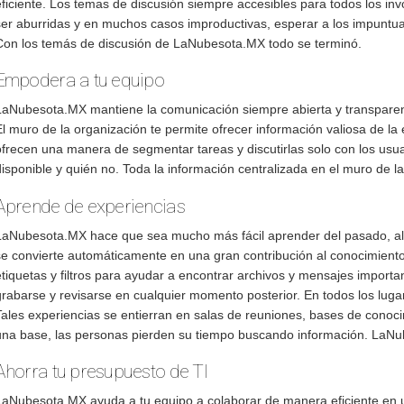
ficiente. Los temas de discusión siempre accesibles para todos los invo
ser aburridas y en muchos casos improductivas, esperar a los impuntua
Con los temás de discusión de LaNubesota.MX todo se terminó.
Empodera a tu equipo
LaNubesota.MX mantiene la comunicación siempre abierta y transparent
El muro de la organización te permite ofrecer información valiosa de la
ofrecen una manera de segmentar tareas y discutirlas solo con los usua
disponible y quién no. Toda la información centralizada en el muro de l
Aprende de experiencias
LaNubesota.MX hace que sea mucho más fácil aprender del pasado, al 
se convierte automáticamente en una gran contribución al conocimien
etiquetas y filtros para ayudar a encontrar archivos y mensajes importa
grabarse y revisarse en cualquier momento posterior. En todos los lug
Tales experiencias se entierran en salas de reuniones, bases de conoci
una base, las personas pierden su tiempo buscando información. LaNu
Ahorra tu presupuesto de TI
LaNubesota.MX ayuda a tu equipo a colaborar de manera eficiente en un