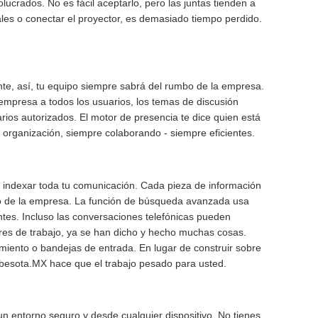
lucrados. No es fácil aceptarlo, pero las juntas tienden a
les o conectar el proyector, es demasiado tiempo perdido.
e, así, tu equipo siempre sabrá del rumbo de la empresa.
 empresa a todos los usuarios, los temas de discusión
rios autorizados. El motor de presencia te dice quien está
a organización, siempre colaborando - siempre eficientes.
indexar toda tu comunicación. Cada pieza de información
to de la empresa. La función de búsqueda avanzada usa
ntes. Incluso las conversaciones telefónicas pueden
ares de trabajo, ya se han dicho y hecho muchas cosas.
miento o bandejas de entrada. En lugar de construir sobre
besota.MX hace que el trabajo pesado para usted.
 entorno seguro y desde cualquier dispositivo. No tienes