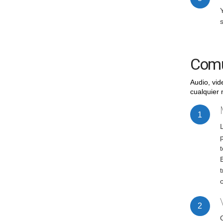
Y
s
Comu
Audio, vid
cualquier