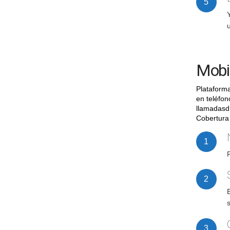
Mobi
Plataforma
en teléfon
llamadasd 
Cobertura 
P
E