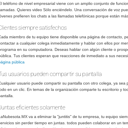
El teléfono de nivel empresarial viene con un amplio conjunto de func
llamadas. Quieres video Sólo enciéndelo. Una conversación de voz pue
jóvenes prefieren los chats a las llamadas telefónicas porque están m
Clientes siempre satisfechos
Cada miembro de tu equipo tiene disponible una página de contacto, pe
contactar a cualquier colega inmediatamente y hablar con ellos por mens
programa en su computadora. Deseas hablar con algún cliente o prospec
pública. Tus clientes esperan que reacciones de inmediato a sus neces
página pública
Tus usuarios pueden compartir su pantalla
ualquier usuario puede compartir su pantalla con otro colega, ya sea pa
todo en un clic. En temas de la organización comparte tu escritorio y t
antalla.
Juntas eficientes solamente
LaNubesota.MX va a eliminar la "juntitis" de tu empresa, tu equipo sie
servicios sin perder tiempo en juntas. todos pueden colaborar en un te