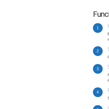
Func
c