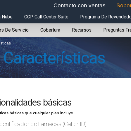
Contacto con ventas
Sopor
a Nube
CCP Call Center Suite
Programa De Revended
es De Servicio
Cobertura
Recursos
Preguntas Fr
sticas
X
Características
ionalidades básicas
ticas básicas que cualquier plan incluye.
Identificador de llamadas (Caller ID)