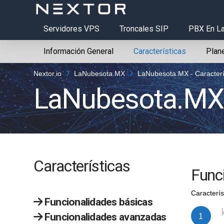
Servidores VPS
Troncales SIP
PBX En L
Información General
Características
Plan
Nextor.io
LaNubesota.MX
LaNubesota.MX - Caracterí
LaNubesota.M
Características
Func
Caracterís
Funcionalidades básicas
Funcionalidades avanzadas