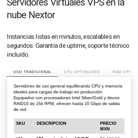
Servidores Virtuales VPS en la
nube Nextor
Instancias listas en minutos, escalables en
segundos. Garantía de uptime, soporte técnico
incluído.
USO TRADICIONAL
CPU OPTIMIZADO
RAM OPTIM
Servidores de uso general equilibrando CPU y memoria
ideales para cargas de trabajo en producción.
Equipados con procesadores Intel Silver/Gold y discos
RAID10 de 15k RPM, ofrecen hasta 10 Gbps de salida
de red.
SKU
DESCRIPCION
PRECIO
MXN